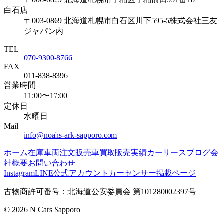
白石店
〒003-0869
北海道札幌市白石区川下595-5
株式会社三友
ジャパン内
TEL
070-9300-8766
FAX
011-838-8396
営業時間
11:00〜17:00
定休日
水曜日
Mail
info@noahs-ark-sapporo.com
ホーム
在庫車両
注文販売
車買取
販売実績
カーリース
ブログ
会
社概要
お問い合わせ
Instagram
LINE公式アカウント
カーセンサー掲載ページ
古物商許可番号：
北海道公安委員会 第101280002397号
©
2026
N Cars Sapporo