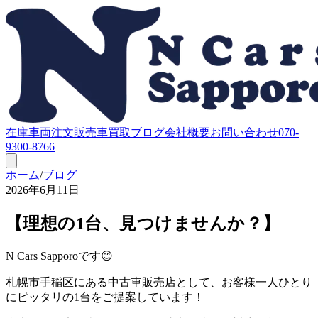
在庫車両
注文販売
車買取
ブログ
会社概要
お問い合わせ
070-
9300-8766
ホーム
/
ブログ
2026年6月11日
【理想の1台、見つけませんか？】
N Cars Sapporoです😊
札幌市手稲区にある中古車販売店として、お客様一人ひとり
にピッタリの1台をご提案しています！